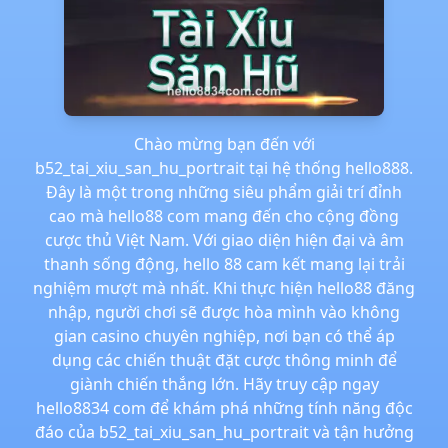
Chào mừng bạn đến với
b52_tai_xiu_san_hu_portrait tại hệ thống hello888.
Đây là một trong những siêu phẩm giải trí đỉnh
cao mà hello88 com mang đến cho cộng đồng
cược thủ Việt Nam. Với giao diện hiện đại và âm
thanh sống động, hello 88 cam kết mang lại trải
nghiệm mượt mà nhất. Khi thực hiện hello88 đăng
nhập, người chơi sẽ được hòa mình vào không
gian casino chuyên nghiệp, nơi bạn có thể áp
dụng các chiến thuật đặt cược thông minh để
giành chiến thắng lớn. Hãy truy cập ngay
hello8834 com để khám phá những tính năng độc
đáo của b52_tai_xiu_san_hu_portrait và tận hưởng