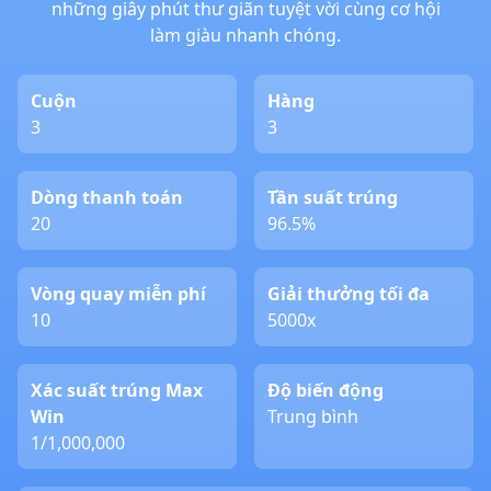
những giây phút thư giãn tuyệt vời cùng cơ hội
làm giàu nhanh chóng.
Cuộn
Hàng
3
3
Dòng thanh toán
Tần suất trúng
20
96.5%
Vòng quay miễn phí
Giải thưởng tối đa
10
5000x
Xác suất trúng Max
Độ biến động
Win
Trung bình
1/1,000,000