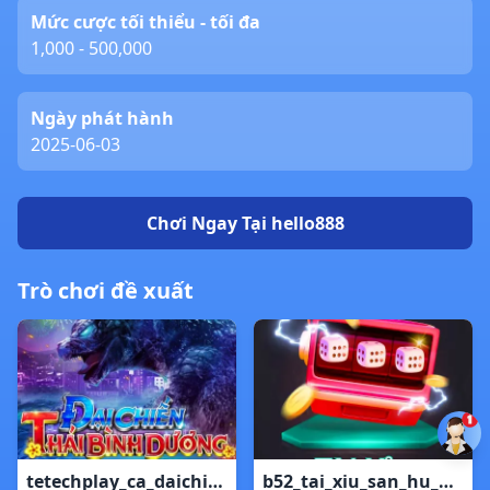
Mức cược tối thiểu - tối đa
1,000 - 500,000
Ngày phát hành
2025-06-03
Chơi Ngay Tại hello888
Trò chơi đề xuất
tetechplay_ca_daichien_1990_portrait
b52_tai_xiu_san_hu_portrait